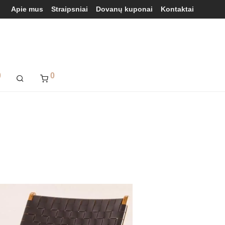
Apie mus
Straipsniai
Dovanų kuponai
Kontaktai
0
0