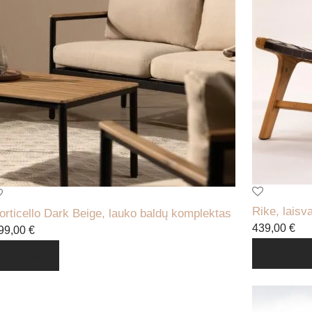
Rike, laisv
orticello Dark Beige, lauko baldų komplektas
439,00
€
99,00
€
Daugiau
Daugiau