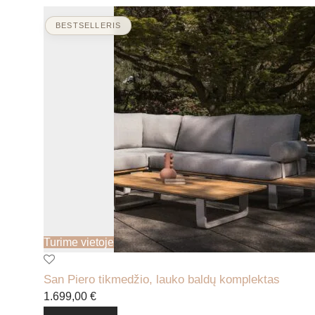
Turime vietoje
San Piero tikmedžio, lauko baldų komplektas
1.699,00
€