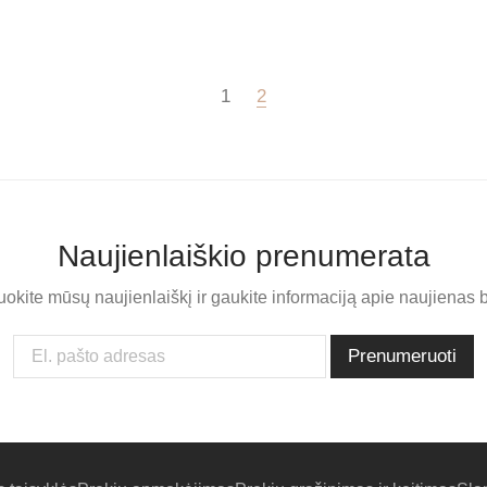
1
2
Naujienlaiškio prenumerata
kite mūsų naujienlaiškį ir gaukite informaciją apie naujienas b