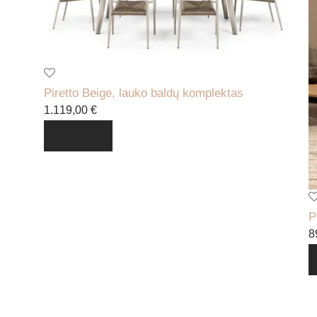
Piretto Beige, lauko baldų komplektas
1.119,00
€
Daugiau
P
8