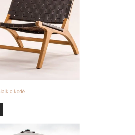
alaikio kėdė