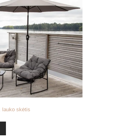
 lauko skėtis
į