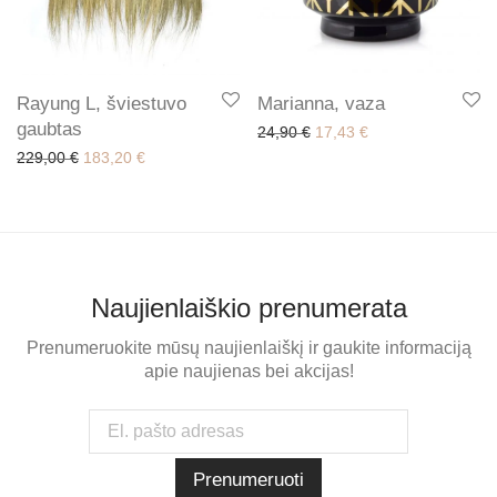
Marianna, vaza
Rayung L, šviestuvo
gaubtas
Original price was: 24,90 
Current price is: 1
24,90
€
17,43
€
Original price was: 229,00 €.
Current price is: 183,20 €.
229,00
€
183,20
€
Naujienlaiškio prenumerata
Prenumeruokite mūsų naujienlaiškį ir gaukite informaciją
apie naujienas bei akcijas!