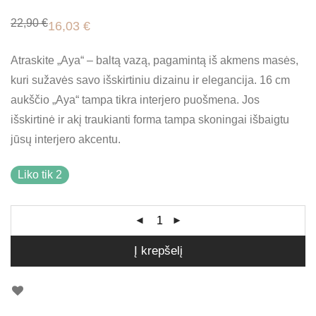
22,90
€
16,03
€
Original
Current
price
price
was:
is:
Atraskite „Aya“ – baltą vazą, pagamintą iš akmens masės,
22,90 €.
16,03 €.
kuri sužavės savo išskirtiniu dizainu ir elegancija. 16 cm
aukščio „Aya“ tampa tikra interjero puošmena. Jos
išskirtinė ir akį traukianti forma tampa skoningai išbaigtu
jūsų interjero akcentu.
Liko tik 2
Į krepšelį