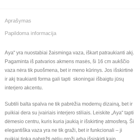
Aprašymas
Papildoma informacija
Aya“ yra nuostabiai žaisminga vaza, iškart patraukianti akį.
Pagaminta iš patvarios akmens masės, ši 16 cm aukščio
vaza nėra tik puošmena, bet ir meno kūrinys. Jos išskirtinė
ir akį traukianti forma gali tapti skoningai išbaigtu jūsų
interjero akcentu.
Subtili balta spalva ne tik pabrėžia modernų dizainą, bet ir
puikiai dera su įvairiais interjero stiliais. Leiskite „Aya“ tapti
dėmesio centru, kuris kuria jaukią ir išskirtinę atmosferą. Ši
elegantiška vaza yra ne tik graži, bet ir funkcionali – ji
puikiai tinka pabrėžti gėlių grožį arba išsiskirti kaip