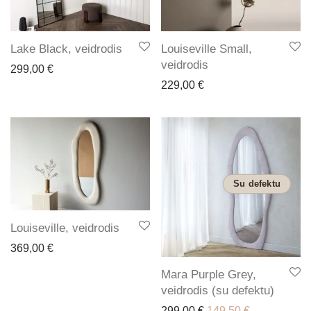
Lake Black, veidrodis
Louiseville Small,
veidrodis
299,00
€
229,00
€
Su defektu
Louiseville, veidrodis
369,00
€
Mara Purple Grey,
veidrodis (su defektu)
Original price was: 2
Current price
299,00
€
149,50
€