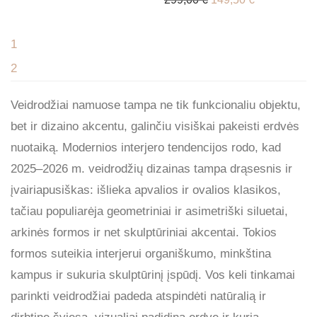
1
2
Veidrodžiai namuose tampa ne tik funkcionaliu objektu,
bet ir dizaino akcentu, galinčiu visiškai pakeisti erdvės
nuotaiką. Modernios interjero tendencijos rodo, kad
2025–2026 m. veidrodžių dizainas tampa drąsesnis ir
įvairiapusiškas: išlieka apvalios ir ovalios klasikos,
tačiau populiarėja geometriniai ir asimetriški siluetai,
arkinės formos ir net skulptūriniai akcentai. Tokios
formos suteikia interjerui organiškumo, minkština
kampus ir sukuria skulptūrinį įspūdį. Vos keli tinkamai
parinkti veidrodžiai padeda atspindėti natūralią ir