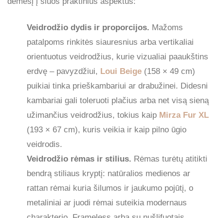
dėmesį į šiuos praktinius aspektus:
Veidrodžio dydis ir proporcijos.
Mažoms
patalpoms rinkitės siauresnius arba vertikaliai
orientuotus veidrodžius, kurie vizualiai paaukštins
erdvę – pavyzdžiui,
Loui Beige
(158 × 49 cm)
puikiai tinka prieškambariui ar drabužinei. Didesni
kambariai gali toleruoti plačius arba net visą sieną
užimančius veidrodžius, tokius kaip
Mirza Fur XL
(193 × 67 cm), kuris veikia ir kaip pilno ūgio
veidrodis.
Veidrodžio rėmas ir stilius.
Rėmas turėtų atitikti
bendrą stiliaus kryptį: natūralios medienos ar
rattan rėmai kuria šilumos ir jaukumo pojūtį, o
metaliniai ar juodi rėmai suteikia modernaus
charakterio. Frameless arba su nušlifuotais