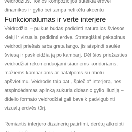
veidrodžius. Tokios kompozicijos suteikia erdvei
dinamikos ir gylio bei tampa netikėtu akcentu
Funkcionalumas ir vertė interjere
Veidrodžiai – puikus būdas padidinti natūralios šviesos
kiekį ir vizualiai padidinti erdvę. Strategiškai pakabinus
veidrodį priešais arba greta lango, jis atspindi saulės
šviesą ir paskleidžia ją po kambarį. Dėl šios priežasties
veidrodžiai rekomenduojami siauriems koridoriams,
mažiems kambariams ar patalpoms su ribotu
apšvietimu. Veidrodis taip pat „išplečia“ interjerą, nes
atspindėdamas aplinką sukuria didesnio gylio iliuziją –
didelio formato veidrodžiai gali beveik padvigubinti
vizualų erdvės tūrį.
Remiantis interjero dizainerių patirtimi, derėtų atkreipti