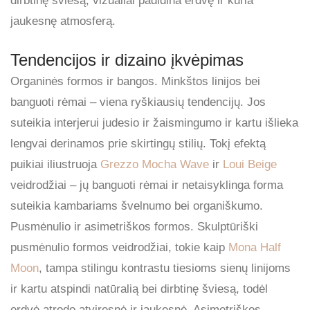
dirbtinę šviesą, vizualiai padidina erdvę ir kuria
jaukesnę atmosferą.
Tendencijos ir dizaino įkvėpimas
Organinės formos ir bangos. Minkštos linijos bei
banguoti rėmai – viena ryškiausių tendencijų. Jos
suteikia interjerui judesio ir žaismingumo ir kartu išlieka
lengvai derinamos prie skirtingų stilių. Tokį efektą
puikiai iliustruoja
Grezzo Mocha Wave
ir
Loui Beige
veidrodžiai – jų banguoti rėmai ir netaisyklinga forma
suteikia kambariams švelnumo bei organiškumo.
Pusmėnulio ir asimetriškos formos. Skulptūriški
pusmėnulio formos veidrodžiai, tokie kaip
Mona Half
Moon
, tampa stilingu kontrastu tiesioms sienų linijoms
ir kartu atspindi natūralią bei dirbtinę šviesą, todėl
erdvė atrodo atviresnė ir jaukesnė. Asimetriškos