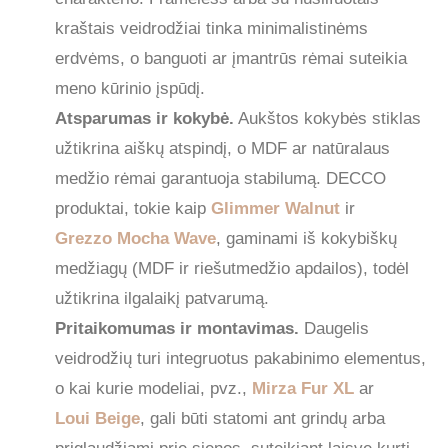
kraštais veidrodžiai tinka minimalistinėms
erdvėms, o banguoti ar įmantrūs rėmai suteikia
meno kūrinio įspūdį.
Atsparumas ir kokybė.
Aukštos kokybės stiklas
užtikrina aiškų atspindį, o MDF ar natūralaus
medžio rėmai garantuoja stabilumą. DECCO
produktai, tokie kaip
Glimmer Walnut
ir
Grezzo Mocha Wave
, gaminami iš kokybiškų
medžiagų (MDF ir riešutmedžio apdailos), todėl
užtikrina ilgalaikį patvarumą.
Pritaikomumas ir montavimas.
Daugelis
veidrodžių turi integruotus pakabinimo elementus,
o kai kurie modeliai, pvz.,
Mirza Fur XL
ar
Loui Beige
, gali būti statomi ant grindų arba