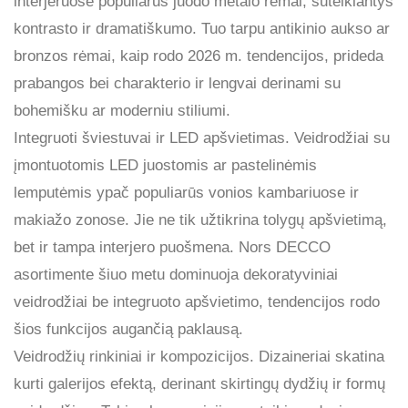
interjeruose populiarūs juodo metalo rėmai, suteikiantys
kontrasto ir dramatiškumo. Tuo tarpu antikinio aukso ar
bronzos rėmai, kaip rodo 2026 m. tendencijos, prideda
prabangos bei charakterio ir lengvai derinami su
bohemišku ar moderniu stiliumi.
Integruoti šviestuvai ir LED apšvietimas. Veidrodžiai su
įmontuotomis LED juostomis ar pastelinėmis
lemputėmis ypač populiarūs vonios kambariuose ir
makiažo zonose. Jie ne tik užtikrina tolygų apšvietimą,
bet ir tampa interjero puošmena. Nors DECCO
asortimente šiuo metu dominuoja dekoratyviniai
veidrodžiai be integruoto apšvietimo, tendencijos rodo
šios funkcijos augančią paklausą.
Veidrodžių rinkiniai ir kompozicijos. Dizaineriai skatina
kurti galerijos efektą, derinant skirtingų dydžių ir formų