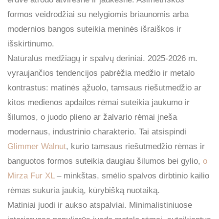
formos veidrodžiai su nelygiomis briaunomis arba
modernios bangos suteikia meninės išraiškos ir
išskirtinumo.
Natūralūs medžiagų ir spalvų deriniai. 2025-2026 m.
vyraujančios tendencijos pabrėžia medžio ir metalo
kontrastus: matinės ąžuolo, tamsaus riešutmedžio ar
kitos medienos apdailos rėmai suteikia jaukumo ir
šilumos, o juodo plieno ar žalvario rėmai įneša
modernaus, industrinio charakterio. Tai atsispindi
Glimmer Walnut
, kurio tamsaus riešutmedžio rėmas ir
banguotos formos suteikia daugiau šilumos bei gylio,
o
Mirza Fur XL
– minkštas, smėlio spalvos dirbtinio kailio
rėmas sukuria jaukią, kūrybišką nuotaiką.
Matiniai juodi ir aukso atspalviai. Minimalistiniuose