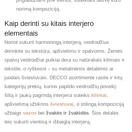
priglaudžiami prie sienos, suteikiant laisvę kurti
norimą kompoziciją.
Kaip derinti su kitais interjero
elementais
Norint sukurti harmoningą interjerą, veidrodžius
derinkite su tekstūra, apšvietimu ir spalvomis. Žemės
spalvų veidrodžiai puikiai dera su natūraliais kilimais ir
tekstile, o ryškesni – su metalinėmis detalėmis ar
juodais šviestuvais. DECCO asortimente rasite ir kitų
kategorijų prekių, kurios papildo veidrodžių poveikį:
šiltą ir jaukų pagrindą interjerui suteiks
kilimai
,
apšvietimą užtikrins
šviestuvai
, o stilingą kompoziciją
užbaigs
vazos
bei
žvakės ir žvakidės
. Šios detalės
leis sukurti vientisą ir išbaigtą interjerą.