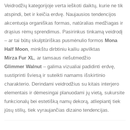
Veidrodžių kategorijoje verta ieškoti daiktų, kurie ne tik
atspindi, bet ir keičia erdvę. Naujausios tendencijos
akcentuoja organiškas formas, natūralias medžiagas ir
drąsius rėmų sprendimus. Pasirinkus tinkamą veidrodį
– ar tai būtų skulptūriškas pusmėnulio formos
Mona
Half Moon
, minkštu dirbtiniu kailiu apvilktas
Mirza Fur XL
, ar tamsaus riešutmedžio
Glimmer Walnut
– galima vizualiai padidinti erdvę,
sustiprinti šviesą ir suteikti namams išskirtinio
charakterio. Derindami veidrodžius su kitais interjero
elementais ir dėmesingai planuodami jų vietą, sukursite
funkcionalų bei estetišką namų dekorą, atliepiantį tiek
jūsų stilių, tiek vyraujančias dizaino tendencijas.