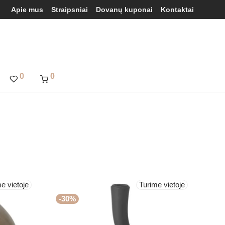
Apie mus
Straipsniai
Dovanų kuponai
Kontaktai
0
0
e vietoje
Turime vietoje
-
30
%