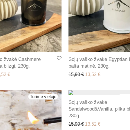
ko žvakė Cashmere
Sojų vaško žvakė Egyptian
a blizgi, 230g.
balta matinė, 230g.
iginal price was: 15,90 €.
Current price is: 13,52 €.
Original price was: 15
Current price i
,52
€
15,90
€
13,52
€
Turime vietoje
Turim
Sojų vaško žvakė
-
15
%
Sandalwood&Vanilla, pilka bl
230g.
Original price was: 15
Current price i
15,90
€
13,52
€