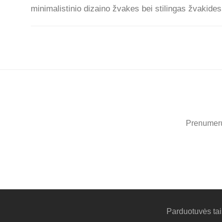
minimalistinio dizaino žvakes bei stilingas žvakide
Prenumeruo
Parduotuvės tai