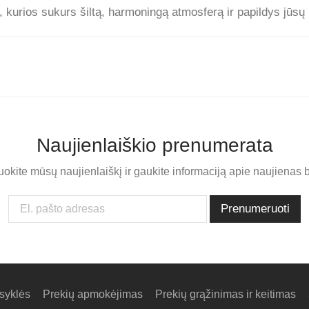
s, kurios sukurs šiltą, harmoningą atmosferą ir papildys jūs
Naujienlaiškio prenumerata
kite mūsų naujienlaiškį ir gaukite informaciją apie naujienas b
syklės
Prekių apmokėjimas
Prekių grąžinimas ir keitimas