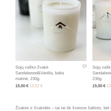
Sojų vaško žvakė
Sojų vašk
Sandalwood&Vanilla, balta
Sandalwoo
matinė, 230g.
230g.
Original price was: 15,90 €.
Current price is: 13,52 €.
Or
15,90
€
13,52
€
15,90
€
13
Žvakės ir žvakidės – tai ne tik šviesos šaltinis, bet