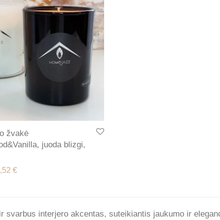
o žvakė
d&Vanilla, juoda blizgi,
iginal price was: 15,90 €.
Current price is: 13,52 €.
,52
€
 ir svarbus interjero akcentas, suteikiantis jaukumo ir elega