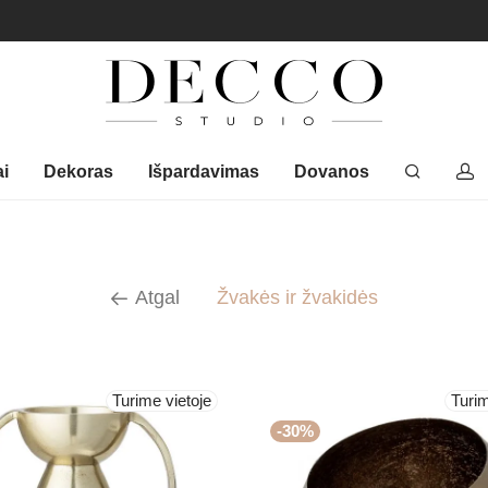
ai
Dekoras
Išpardavimas
Dovanos
Atgal
Žvakės ir žvakidės
Turime vietoje
Turim
-
30
%