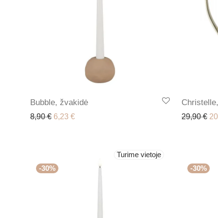
Bubble, žvakidė
Christelle
Original price was: 8,90 €.
Current price is: 6,23 €.
Or
8,90
€
6,23
€
29,90
€
20
Turime vietoje
-
30
%
-
30
%