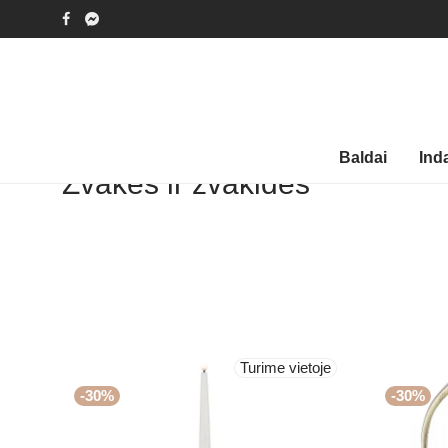
Baldai
Ind
Žvakės ir žvakidės
Turime vietoje
-
30
%
-
30
%