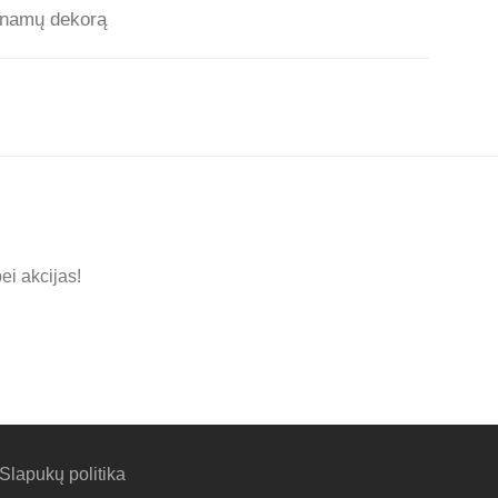
ų namų dekorą
ei akcijas!
Slapukų politika