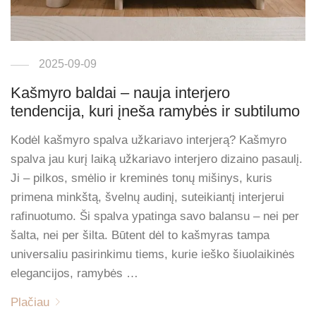
2025-09-09
Kašmyro baldai – nauja interjero
tendencija, kuri įneša ramybės ir subtilumo
Kodėl kašmyro spalva užkariavo interjerą? Kašmyro
spalva jau kurį laiką užkariavo interjero dizaino pasaulį.
Ji – pilkos, smėlio ir kreminės tonų mišinys, kuris
primena minkštą, švelnų audinį, suteikiantį interjerui
rafinuotumo. Ši spalva ypatinga savo balansu – nei per
šalta, nei per šilta. Būtent dėl to kašmyras tampa
universaliu pasirinkimu tiems, kurie ieško šiuolaikinės
elegancijos, ramybės …
Plačiau