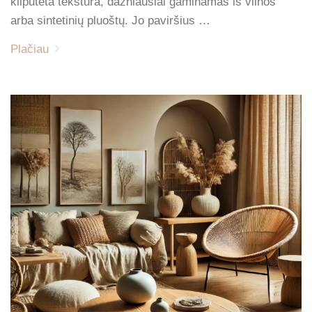
kilputėta tekstūra, dažniausiai gaminamas iš vilnos
arba sintetinių pluoštų. Jo paviršius …
Plačiau