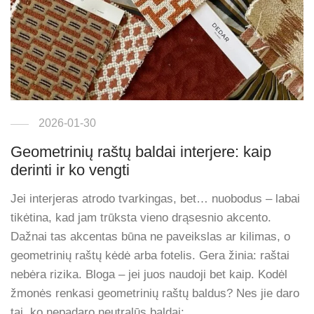
2026-01-30
Geometrinių raštų baldai interjere: kaip
derinti ir ko vengti
Jei interjeras atrodo tvarkingas, bet… nuobodus – labai
tikėtina, kad jam trūksta vieno drąsesnio akcento.
Dažnai tas akcentas būna ne paveikslas ar kilimas, o
geometrinių raštų kėdė arba fotelis. Gera žinia: raštai
nebėra rizika. Bloga – jei juos naudoji bet kaip. Kodėl
žmonės renkasi geometrinių raštų baldus? Nes jie daro
tai, ko nepadaro neutralūs baldai: …