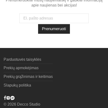
Prenumeruokite mūsų naujienlaiškį ir gaukite informaciją
apie naujienas bei akcijas!
Parduotuvės taisyklės
Prekių apmokėjimas
Prekių grąžinimas ir keitimas
Slapukų politika
©
2026
Decco Studio