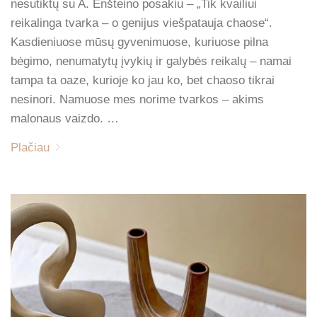
nesutiktų su A. Enšteino posakiu – „Tik kvailiui
reikalinga tvarka – o genijus viešpatauja chaose“.
Kasdieniuose mūsų gyvenimuose, kuriuose pilna
bėgimo, nenumatytų įvykių ir galybės reikalų – namai
tampa ta oaze, kurioje ko jau ko, bet chaoso tikrai
nesinori. Namuose mes norime tvarkos – akims
malonaus vaizdo. …
Plačiau