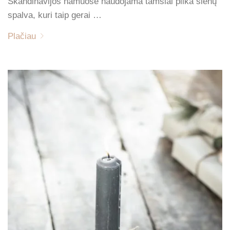
Skandinavijos namuose naudojama tamsiai pilka sienų
spalva, kuri taip gerai …
Plačiau