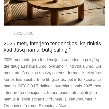
2025-02-20
2025 metų interjero tendencijos: ką rinktis,
kad Jūsų namai būtų stilingi?
2025 metų interjero tendencijos žada įdomių pokyčių –
dar daugiau natūralumo, tvarumo ir individualumo. Šie
metai atneš naujas spalvų paletes, formas ir tekstūras,
kurios leis susikurti ne tik gražius, bet ir funkcionalius
namus. DECCO.LT dalinasi svarbiausiomis 2025 metų
interjero tendencijomis, kurios padės atnaujinti jūsų
namus ir išlikti stiliaus viršūnėje. 1. Natūralumas ir
Organinės Formos Skandinaviškas …