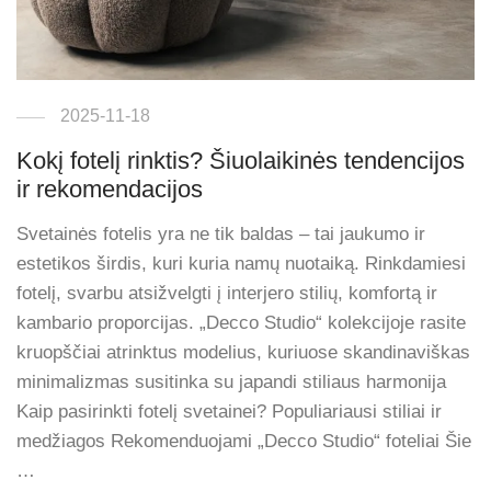
2025-11-18
Kokį fotelį rinktis? Šiuolaikinės tendencijos
ir rekomendacijos
Svetainės fotelis yra ne tik baldas – tai jaukumo ir
estetikos širdis, kuri kuria namų nuotaiką. Rinkdamiesi
fotelį, svarbu atsižvelgti į interjero stilių, komfortą ir
kambario proporcijas. „Decco Studio“ kolekcijoje rasite
kruopščiai atrinktus modelius, kuriuose skandinaviškas
minimalizmas susitinka su japandi stiliaus harmonija
Kaip pasirinkti fotelį svetainei? Populiariausi stiliai ir
medžiagos Rekomenduojami „Decco Studio“ foteliai Šie
…