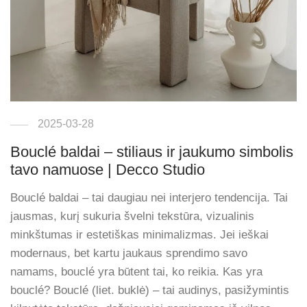
2025-03-28
Bouclé baldai – stiliaus ir jaukumo simbolis
tavo namuose | Decco Studio
Bouclé baldai – tai daugiau nei interjero tendencija. Tai
jausmas, kurį sukuria švelni tekstūra, vizualinis
minkštumas ir estetiškas minimalizmas. Jei ieškai
modernaus, bet kartu jaukaus sprendimo savo
namams, bouclé yra būtent tai, ko reikia. Kas yra
bouclé? Bouclé (liet. buklė) – tai audinys, pasižymintis