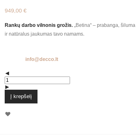
949,00
€
Rankų darbo vilnonis grožis.
„Betina“ – prabanga, šiluma
ir natūralus jaukumas tavo namams.
Išankstinis užsakymas. Pristatymo terminas – nuo 2
iki 6 savaičių. Norite sužinoti tiksliau? Parašykite
mums:
info@decco.lt
Į krepšelį