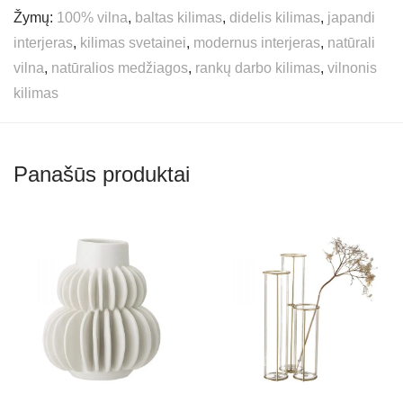
Žymų:
100% vilna
,
baltas kilimas
,
didelis kilimas
,
japandi
interjeras
,
kilimas svetainei
,
modernus interjeras
,
natūrali
vilna
,
natūralios medžiagos
,
rankų darbo kilimas
,
vilnonis
kilimas
Panašūs produktai