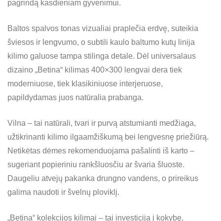
pagrindą kasdieniam gyvenimui.
Baltos spalvos tonas vizualiai praplečia erdvę, suteikia
šviesos ir lengvumo, o subtili kaulo baltumo kutų linija
kilimo galuose tampa stilinga detale. Dėl universalaus
dizaino „Betina“ kilimas 400×300 lengvai dera tiek
moderniuose, tiek klasikiniuose interjeruose,
papildydamas juos natūralia prabanga.
Vilna – tai natūrali, tvari ir purvą atstumianti medžiaga,
užtikrinanti kilimo ilgaamžiškumą bei lengvesnę priežiūrą.
Netikėtas dėmes rekomenduojama pašalinti iš karto –
sugeriant popieriniu rankšluosčiu ar švaria šluoste.
Daugeliu atvejų pakanka drungno vandens, o prireikus
galima naudoti ir švelnų ploviklį.
„Betina“ kolekcijos kilimai – tai investicija į kokybę,