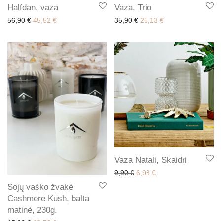
Halfdan, vaza
Vaza, Trio
Original price was: 56,90 €.
Current price is: 45,52 €.
Original price was: 35,90 
Current price is: 2
56,90
€
45,52
€
35,90
€
25,13
€
Vaza Natali, Skaidri
Original price was: 9,90 €.
Current price is: 6,93
9,90
€
6,93
€
Sojų vaško žvakė
Cashmere Kush, balta
matinė, 230g.