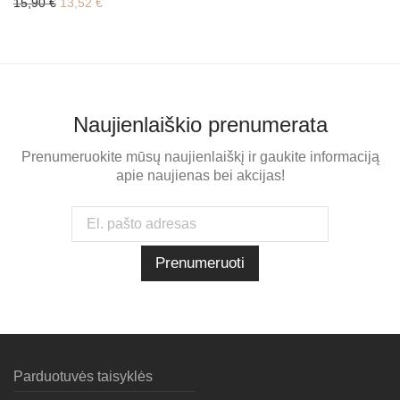
Original price was: 15,90 €.
Current price is: 13,52 €.
15,90
€
13,52
€
Naujienlaiškio prenumerata
Prenumeruokite mūsų naujienlaiškį ir gaukite informaciją
apie naujienas bei akcijas!
Parduotuvės taisyklės