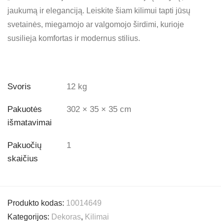
jaukumą ir eleganciją. Leiskite šiam kilimui tapti jūsų
svetainės, miegamojo ar valgomojo širdimi, kurioje
susilieja komfortas ir modernus stilius.
Svoris
12 kg
Pakuotės
302 × 35 × 35 cm
išmatavimai
Pakuočių
1
skaičius
Produkto kodas:
10014649
Kategorijos:
Dekoras
,
Kilimai