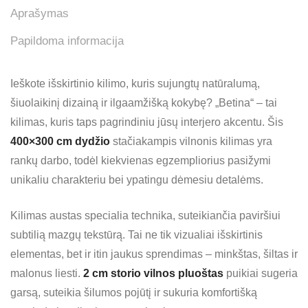
Aprašymas
Papildoma informacija
Ieškote išskirtinio kilimo, kuris sujungtų natūralumą,
šiuolaikinį dizainą ir ilgaamžišką kokybę? „Betina“ – tai
kilimas, kuris taps pagrindiniu jūsų interjero akcentu. Šis
400×300 cm dydžio
stačiakampis vilnonis kilimas yra
rankų darbo, todėl kiekvienas egzempliorius pasižymi
unikaliu charakteriu bei ypatingu dėmesiu detalėms.
Kilimas austas specialia technika, suteikiančia paviršiui
subtilią mazgų tekstūrą. Tai ne tik vizualiai išskirtinis
elementas, bet ir itin jaukus sprendimas – minkštas, šiltas ir
malonus liesti.
2 cm storio vilnos pluoštas
puikiai sugeria
garsą, suteikia šilumos pojūtį ir sukuria komfortišką