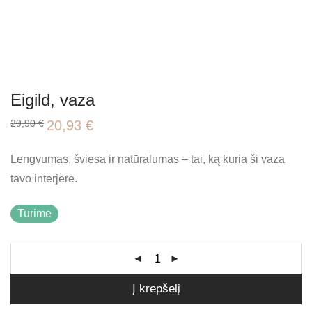
Eigild, vaza
Original
Current
29,90
€
20,93
€
price
price
was:
is:
29,90 €.
20,93 €.
Lengvumas, šviesa ir natūralumas – tai, ką kuria ši vaza
tavo interjere.
Turime
Į krepšelį