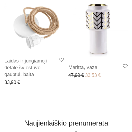
Laidas ir jungiamoji
Maritta, vaza
detalė šviestuvo
gaubtui, balta
Original price was: 47,
Current price is
47,90
€
33,53
€
33,90
€
Naujienlaiškio prenumerata