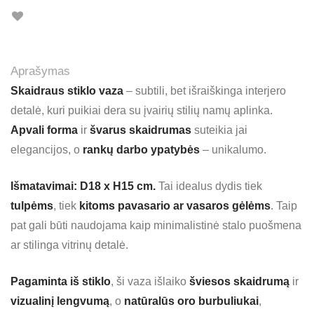
Aprašymas
Skaidraus stiklo vaza
– subtili, bet išraiškinga interjero
detalė, kuri puikiai dera su įvairių stilių namų aplinka.
Apvali forma
ir
švarus skaidrumas
suteikia jai
elegancijos, o
rankų darbo ypatybės
– unikalumo.
Išmatavimai: D18 x H15 cm.
Tai idealus dydis tiek
tulpėms
, tiek
kitoms pavasario ar vasaros gėlėms
. Taip
pat gali būti naudojama kaip minimalistinė stalo puošmena
ar stilinga vitrinų detalė.
Pagaminta iš stiklo
, ši vaza išlaiko
šviesos skaidrumą
ir
vizualinį lengvumą
, o
natūralūs oro burbuliukai
,