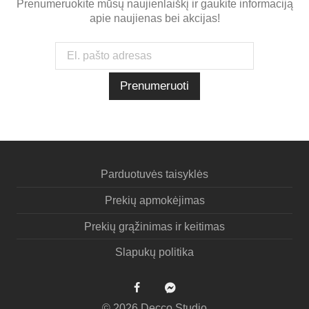
Prenumeruokite mūsų naujienlaiškį ir gaukite informaciją
apie naujienas bei akcijas!
Parduotuvės taisyklės
Prekių apmokėjimas
Prekių grąžinimas ir keitimas
Slapukų politika
©
2026
Decco Studio