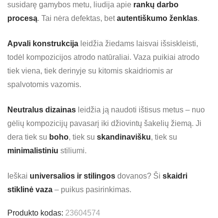
susidarę gamybos metu, liudija apie
rankų darbo
procesą
. Tai nėra defektas, bet
autentiškumo ženklas
.
Apvali konstrukcija
leidžia žiedams laisvai išsiskleisti,
todėl kompozicijos atrodo natūraliai. Vaza puikiai atrodo
tiek viena, tiek derinyje su kitomis skaidriomis ar
spalvotomis vazomis.
Neutralus dizainas
leidžia ją naudoti ištisus metus – nuo
gėlių kompozicijų pavasarį iki džiovintų šakelių žiemą. Ji
dera tiek su
boho
, tiek su
skandinavišku
, tiek su
minimalistiniu
stiliumi.
Ieškai
universalios ir stilingos
dovanos? Ši
skaidri
stiklinė vaza
– puikus pasirinkimas.
Produkto kodas:
23604574