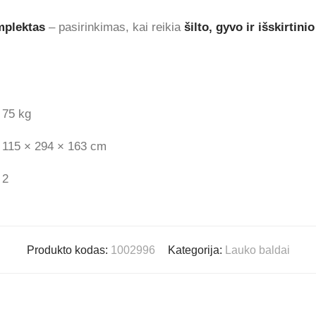
mplektas
– pasirinkimas, kai reikia
šilto, gyvo ir išskirtin
75 kg
115 × 294 × 163 cm
2
Produkto kodas:
1002996
Kategorija:
Lauko baldai