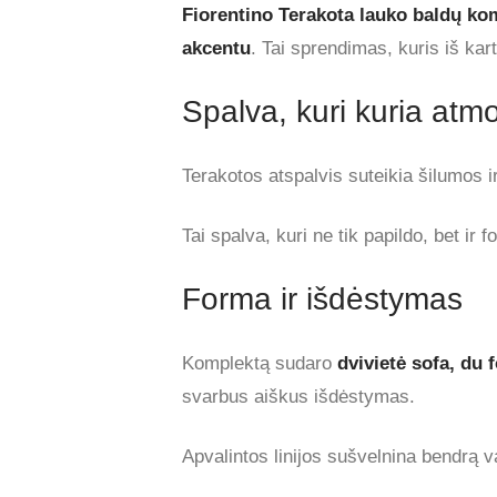
Fiorentino Terakota lauko baldų ko
akcentu
. Tai sprendimas, kuris iš kar
Spalva, kuri kuria atm
Terakotos atspalvis suteikia šilumos i
Tai spalva, kuri ne tik papildo, bet ir
Forma ir išdėstymas
Komplektą sudaro
dvivietė sofa, du f
svarbus aiškus išdėstymas.
Apvalintos linijos sušvelnina bendrą vai