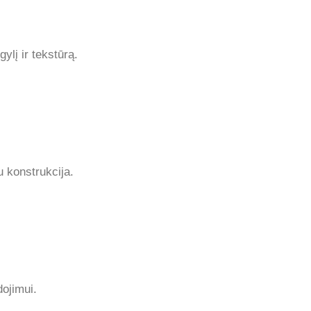
gylį ir tekstūrą.
u konstrukcija.
dojimui.