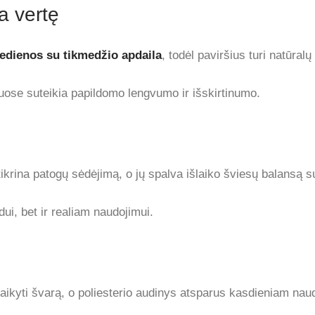
a vertę
edienos su tikmedžio apdaila
, todėl paviršius turi natūralų 
uose suteikia papildomo lengvumo ir išskirtinumo.
ikrina patogų sėdėjimą, o jų spalva išlaiko šviesų balansą s
dui, bet ir realiam naudojimui.
laikyti švarą, o poliesterio audinys atsparus kasdieniam nau