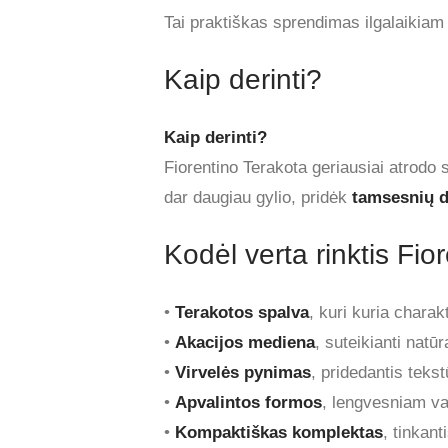
Tai praktiškas sprendimas ilgalaikiam
Kaip derinti?
Kaip derinti?
Fiorentino Terakota geriausiai atrodo
dar daugiau gylio, pridėk
tamsesnių de
Kodėl verta rinktis Fi
•
Terakotos spalva
, kuri kuria charak
•
Akacijos mediena
, suteikianti natū
•
Virvelės pynimas
, pridedantis teks
•
Apvalintos formos
, lengvesniam va
•
Kompaktiškas komplektas
, tinka