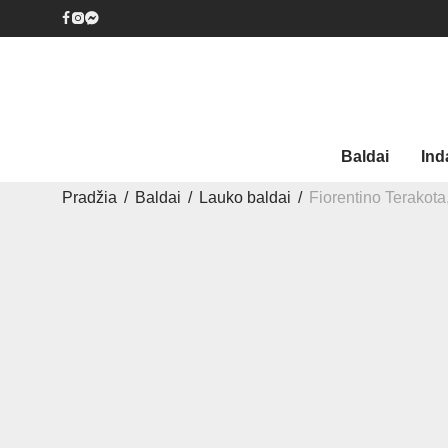
Baldai
Ind
Pradžia
/
Baldai
/
Lauko baldai
/
Fiorentino Terakota