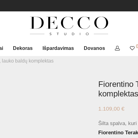
ai
Dekoras
Išpardavimas
Dovanos
, lauko baldų komplektas
Fiorentino 
komplekta
1.109,00
€
Šilta spalva, kuri
Fiorentino Tera