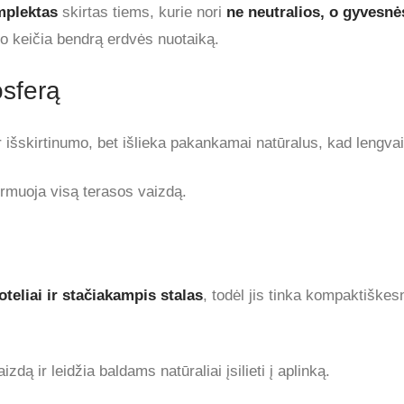
mplektas
skirtas tiems, kurie nori
ne neutralios, o gyvesnė
to keičia bendrą erdvės nuotaiką.
osferą
r išskirtinumo, bet išlieka pakankamai natūralus, kad lengvai
 formuoja visą terasos vaizdą.
oteliai ir stačiakampis stalas
, todėl jis tinka kompaktišk
zdą ir leidžia baldams natūraliai įsilieti į aplinką.