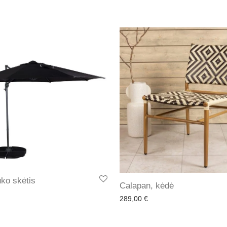
uko skėtis
Calapan, kėdė
289,00
€