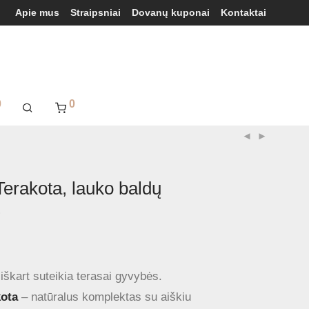
Apie mus
Straipsniai
Dovanų kuponai
Kontaktai
0
0
Terakota, lauko baldų
s
 iškart suteikia terasai gyvybės.
kota
– natūralus komplektas su aiškiu