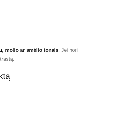
, molio ar smėlio tonais
. Jei nori
trastą.
ktą