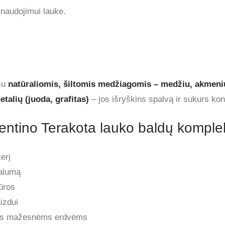
 naudojimui lauke.
 su
natūraliomis, šiltomis medžiagomis – medžiu, akmeniu
talių (juoda, grafitas)
– jos išryškins spalvą ir sukurs kon
orentino Terakota lauko baldų komple
terį
ralumą
tūros
izdui
ntis mažesnėms erdvėms