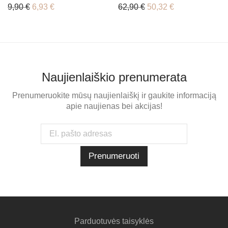
Original price was: 9,90 €.
Current price is: 6,93 €.
Original price was: 62,
Current price is
9,90
€
6,93
€
62,90
€
50,32
€
Naujienlaiškio prenumerata
Prenumeruokite mūsų naujienlaiškį ir gaukite informaciją
apie naujienas bei akcijas!
Parduotuvės taisyklės