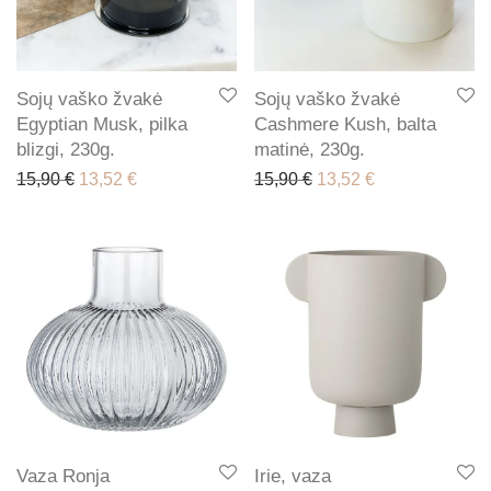
Sojų vaško žvakė
Sojų vaško žvakė
Egyptian Musk, pilka
Cashmere Kush, balta
blizgi, 230g.
matinė, 230g.
Original price was: 15,90 €.
Current price is: 13,52 €.
Original price was: 15,
Current price is
15,90
€
13,52
€
15,90
€
13,52
€
Vaza Ronja
Irie, vaza