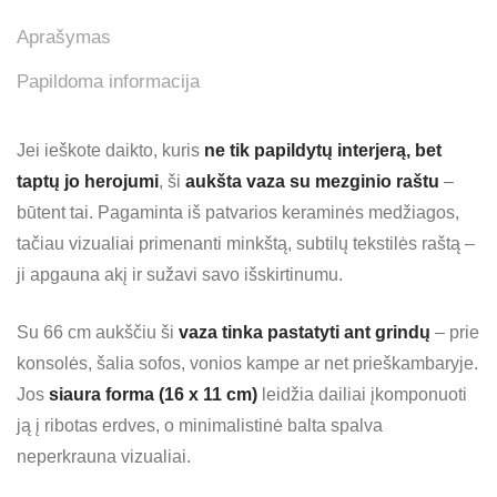
Aprašymas
Papildoma informacija
Jei ieškote daikto, kuris
ne tik papildytų interjerą, bet
taptų jo herojumi
, ši
aukšta vaza su mezginio raštu
–
būtent tai. Pagaminta iš patvarios keraminės medžiagos,
tačiau vizualiai primenanti minkštą, subtilų tekstilės raštą –
ji apgauna akį ir sužavi savo išskirtinumu.
Su 66 cm aukščiu ši
vaza tinka pastatyti ant grindų
– prie
konsolės, šalia sofos, vonios kampe ar net prieškambaryje.
Jos
siaura forma (16 x 11 cm)
leidžia dailiai įkomponuoti
ją į ribotas erdves, o minimalistinė balta spalva
neperkrauna vizualiai.