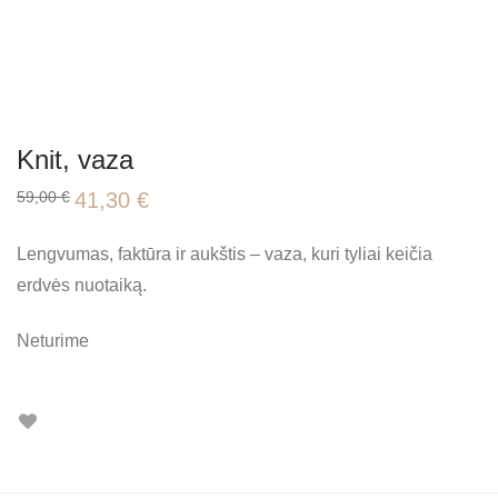
Knit, vaza
Original
Current
59,00
€
41,30
€
price
price
was:
is:
59,00 €.
41,30 €.
Lengvumas, faktūra ir aukštis – vaza, kuri tyliai keičia
erdvės nuotaiką.
Neturime