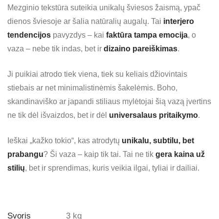
Mezginio tekstūra suteikia unikalų šviesos žaismą, ypač
dienos šviesoje ar šalia natūralių augalų. Tai
interjero
tendencijos
pavyzdys – kai
faktūra tampa emocija
, o
vaza – nebe tik indas, bet ir
dizaino pareiškimas
.
Ji puikiai atrodo tiek viena, tiek su keliais džiovintais
stiebais ar net minimalistinėmis šakelėmis. Boho,
skandinaviško ar japandi stiliaus mylėtojai šią vazą įvertins
ne tik dėl išvaizdos, bet ir dėl
universalaus pritaikymo
.
Ieškai „kažko tokio“, kas atrodytų
unikalu, subtilu, bet
prabangu
? Ši vaza – kaip tik tai. Tai ne tik
gera kaina už
stilių
, bet ir sprendimas, kuris veikia ilgai, tyliai ir dailiai.
Svoris
3 kg