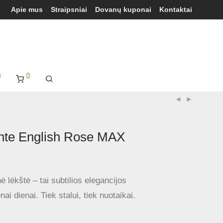
Apie mus
Straipsniai
Dovanų kuponai
Kontaktai
0
0
nte English Rose MAX
ė lėkštė – tai subtilios elegancijos
ai dienai. Tiek stalui, tiek nuotaikai.