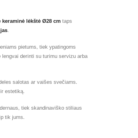
ė keraminė lėkštė Ø28 cm
taps
ijas
.
dieniams pietums, tiek ypatingoms
te lengvai derinti su turimu servizu arba
dideles salotas ar vaišes svečiams.
ir estetiką.
 modernaus, tiek skandinaviško stiliaus
p tik jums.