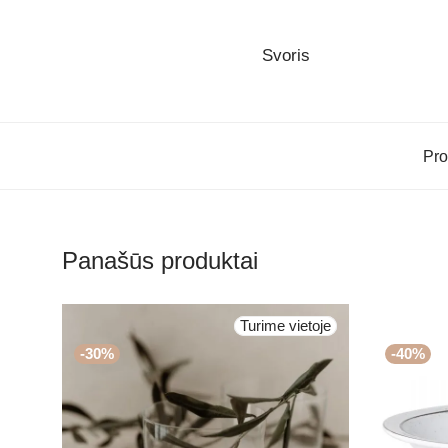
Svoris
Pro
Panašūs produktai
Turime vietoje
-
30
%
-
40
%