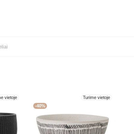
liai
e vietoje
Turime vietoje
-
40
%