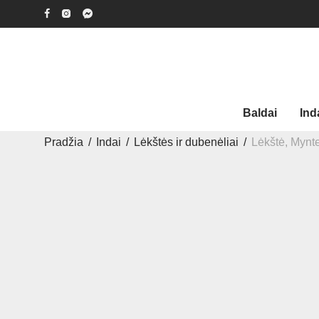
Baldai
Ind
Pradžia
/
Indai
/
Lėkštės ir dubenėliai
/
Lėkštė, Mynt