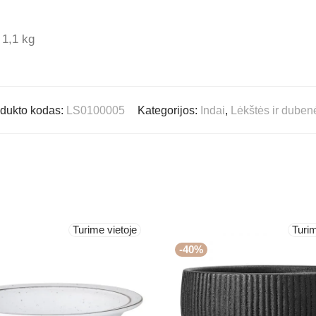
1,1 kg
dukto kodas:
LS0100005
Kategorijos:
Indai
,
Lėkštės ir dubenė
Turime vietoje
Turim
-
40
%