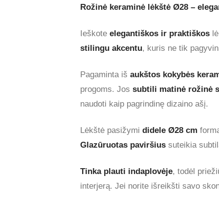
Rožinė keraminė lėkštė Ø28 – elegan
Ieškote
elegantiškos ir praktiškos
lė
stilingu akcentu
, kuris ne tik pagyvi
Pagaminta iš
aukštos kokybės kera
progoms. Jos
subtili matinė rožinė 
naudoti kaip pagrindinę dizaino ašį.
Lėkštė pasižymi
didele Ø28 cm
forma 
Glazūruotas paviršius
suteikia subtil
Tinka plauti indaplovėje
, todėl priež
interjerą. Jei norite išreikšti savo skonį