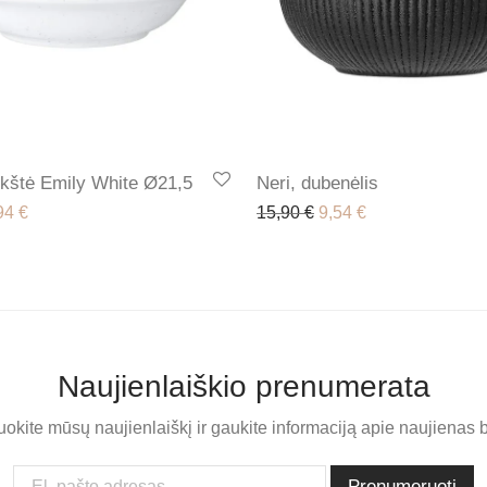
ėkštė Emily White Ø21,5
Neri, dubenėlis
iginal price was: 14,90 €.
Current price is: 8,94 €.
Original price was: 15
Current price is:
94
€
15,90
€
9,54
€
Naujienlaiškio prenumerata
kite mūsų naujienlaiškį ir gaukite informaciją apie naujienas b