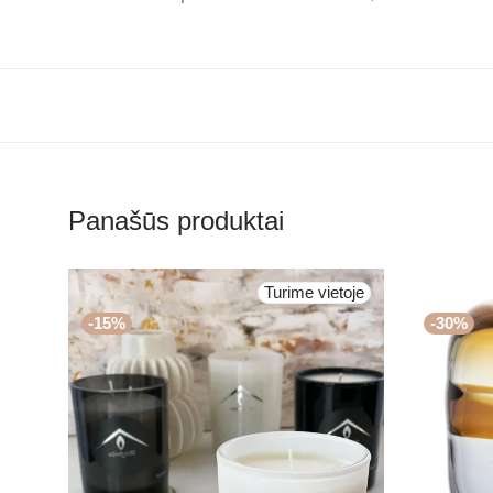
Panašūs produktai
Turime vietoje
-
15
%
-
30
%