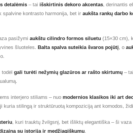
s detalėmis
– tai
išskirtinis dekoro akcentas
, derinantis e
k spalvine kontrasto harmonija, bet ir
aukšta rankų darbo 
vaza pasižymi
aukštu cilindro formos siluetu
(15×30 cm), ku
yvines šluoteles.
Balta spalva suteikia švaros pojūtį
, o
au
mo.
, todėl
gali turėti nežymių glazūros ar rašto skirtumų
– ta
dualumą.
riems interjero stiliams – nuo
modernios klasikos iki art de
i kuria stilingą ir struktūruotą kompoziciją ant komodos, židi
kteriu
, kuri trauktų žvilgsnį, bet išliktų elegantiška – ši vaz
dizainą su istorija ir medžiagiškumu
.