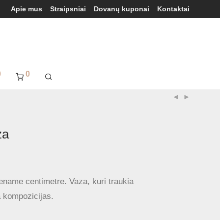
Apie mus
Straipsniai
Dovanų kuponai
Kontaktai
0
0
za
ename centimetre. Vaza, kuri traukia
ia kompozicijas.