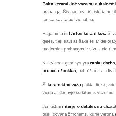
Balta keramikinė vaza su auksinėmi
prabangą. Šis gaminys išsiskiria ne ti
tampa savita bei vienetine.
Pagaminta iš
tvirtos keramikos.
Ši 
gėles, tiek sausas šakeles ar dekorat
modernios prabangos ir vizualinio rit
Kiekvienas gaminys yra
rankų darbo
proceso ženklas
, pabrėžiantis indivi
Ši
keramikinė vaza
puikiai tinka įvai
viena ar derinyje su kitomis vazomis, j
Jei ieškai
interjero detalės su chara
puiki dovana žmonėms, kurie vertina