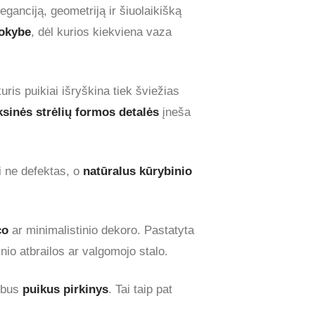
leganciją, geometriją ir šiuolaikišką
kokybe
, dėl kurios kiekviena vaza
ris puikiai išryškina tiek šviežias
ksinės strėlių formos detalės
įneša
i ne defektas, o
natūralus kūrybinio
co
ar minimalistinio dekoro. Pastatyta
nio atbrailos ar valgomojo stalo.
a bus
puikus pirkinys
. Tai taip pat