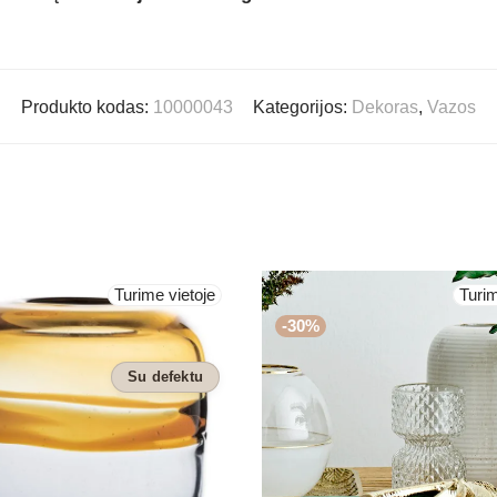
Produkto kodas:
10000043
Kategorijos:
Dekoras
,
Vazos
Turime vietoje
Turim
-
30
%
Su defektu