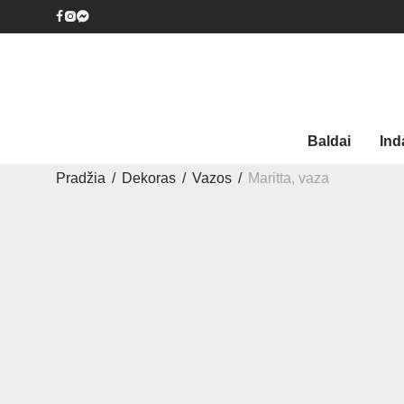
Baldai
Ind
Pradžia
/
Dekoras
/
Vazos
/
Maritta, vaza