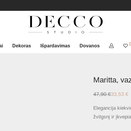
ai
Dekoras
Išpardavimas
Dovanos
Maritta, va
47,90
€
33,53
€
Original
Current
price
price
was:
is:
Elegancija kiekvi
47,90 €.
33,53 €.
žvilgsnį ir įkvep