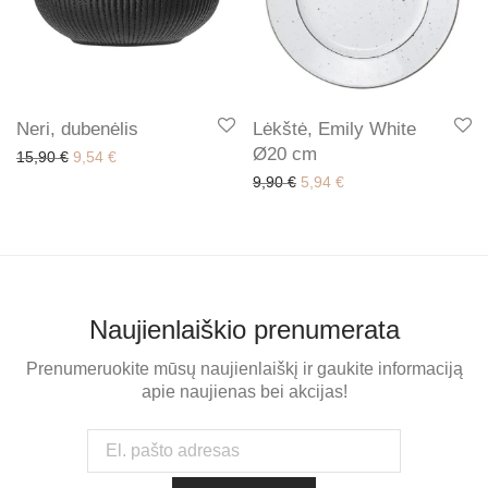
Neri, dubenėlis
Lėkštė, Emily White
Ø20 cm
Original price was: 15,90 €.
Current price is: 9,54 €.
15,90
€
9,54
€
Original price was: 9,90 €.
Current price is: 5,94
9,90
€
5,94
€
Naujienlaiškio prenumerata
Prenumeruokite mūsų naujienlaiškį ir gaukite informaciją
apie naujienas bei akcijas!