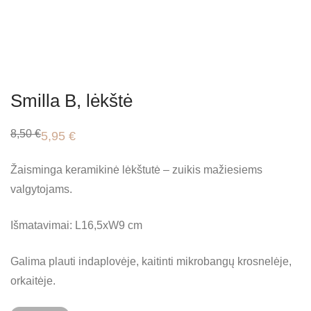
Smilla B, lėkštė
8,50
€
5,95
€
Original
Current
price
price
was:
is:
Žaisminga keramikinė lėkštutė – zuikis mažiesiems
8,50 €.
5,95 €.
valgytojams.
Išmatavimai: L16,5xW9 cm
Galima plauti indaplovėje, kaitinti mikrobangų krosnelėje,
orkaitėje.