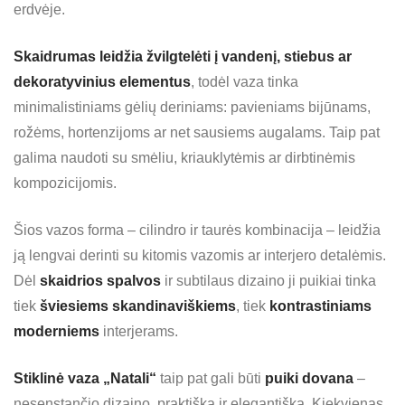
erdvėje.
Skaidrumas leidžia žvilgtelėti į vandenį, stiebus ar
dekoratyvinius elementus
, todėl vaza tinka
minimalistiniams gėlių deriniams: pavieniams bijūnams,
rožėms, hortenzijoms ar net sausiems augalams. Taip pat
galima naudoti su smėliu, kriauklytėmis ar dirbtinėmis
kompozicijomis.
Šios vazos forma – cilindro ir taurės kombinacija – leidžia
ją lengvai derinti su kitomis vazomis ar interjero detalėmis.
Dėl
skaidrios spalvos
ir subtilaus dizaino ji puikiai tinka
tiek
šviesiems skandinaviškiems
, tiek
kontrastiniams
moderniems
interjerams.
Stiklinė vaza „Natali“
taip pat gali būti
puiki dovana
–
nesenstančio dizaino, praktiška ir elegantiška. Kiekvienas