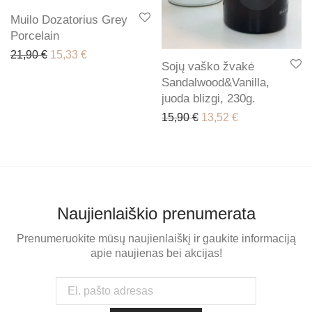
Muilo Dozatorius Grey
Porcelain
Original price was: 21,90 €.
Current price is: 15,33 €.
21,90
€
15,33
€
Sojų vaško žvakė
Sandalwood&Vanilla,
juoda blizgi, 230g.
Original price was: 15,
Current price is
15,90
€
13,52
€
Naujienlaiškio prenumerata
Prenumeruokite mūsų naujienlaiškį ir gaukite informaciją
apie naujienas bei akcijas!