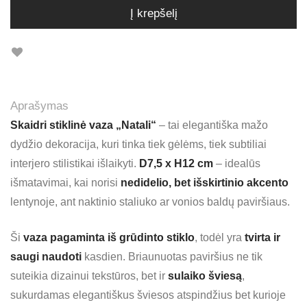
Į krepšelį
Aprašymas
Skaidri stiklinė vaza „Natali“
– tai elegantiška mažo
dydžio dekoracija, kuri tinka tiek gėlėms, tiek subtiliai
interjero stilistikai išlaikyti.
D7,5 x H12 cm
– idealūs
išmatavimai, kai norisi
nedidelio, bet išskirtinio akcento
lentynoje, ant naktinio staliuko ar vonios baldų paviršiaus.
Ši
vaza pagaminta iš grūdinto stiklo
, todėl yra
tvirta ir
saugi naudoti
kasdien. Briaunuotas paviršius ne tik
suteikia dizainui tekstūros, bet ir
sulaiko šviesą
,
sukurdamas elegantiškus šviesos atspindžius bet kurioje