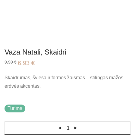
Vaza Natali, Skaidri
Original
Current
9,90
€
6,93
€
price
price
was:
is:
9,90 €.
6,93 €.
Skaidrumas, šviesa ir formos žaismas – stilingas mažos
erdvės akcentas.
Turime