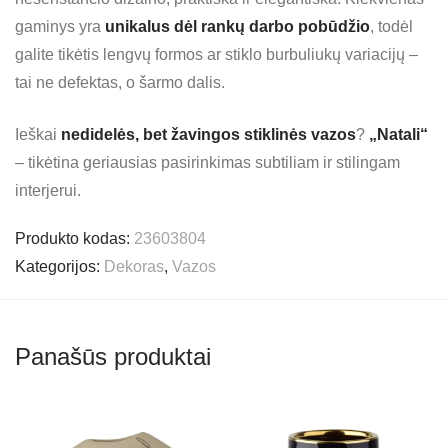
gaminys yra
unikalus dėl rankų darbo pobūdžio
, todėl
galite tikėtis lengvų formos ar stiklo burbuliukų variacijų –
tai ne defektas, o šarmo dalis.
Ieškai
nedidelės, bet žavingos stiklinės vazos
?
„Natali“
– tikėtina geriausias pasirinkimas subtiliam ir stilingam
interjerui.
Produkto kodas:
23603804
Kategorijos:
Dekoras
,
Vazos
Panašūs produktai