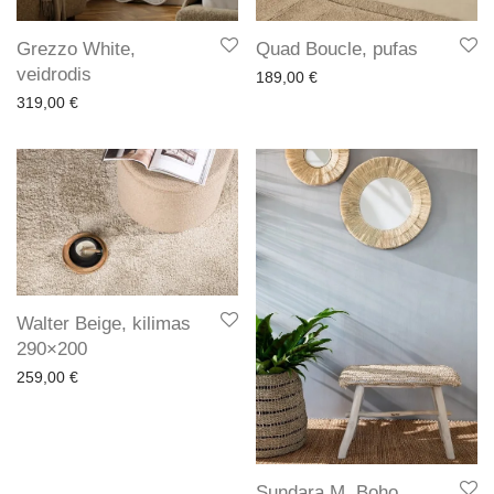
Grezzo White,
Quad Boucle, pufas
veidrodis
189,00
€
319,00
€
Walter Beige, kilimas
290×200
259,00
€
Sundara M, Boho