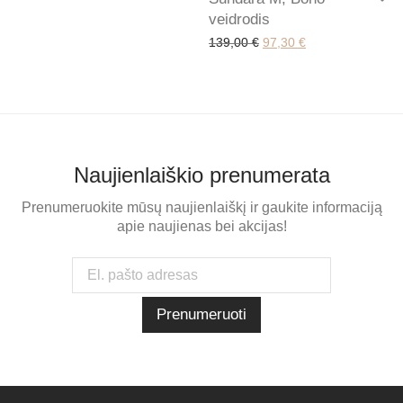
veidrodis
Original price was: 139,0
Current price is: 
139,00
€
97,30
€
Naujienlaiškio prenumerata
Prenumeruokite mūsų naujienlaiškį ir gaukite informaciją
apie naujienas bei akcijas!