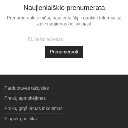
Naujienlaiškio prenumerata
Prenumeruokite mūsų naujienlaiškį ir gaukite informaciją
apie naujienas bei akcijas!
Parduotuvės taisyklės
Prekių apmokėjimas
Prekių grąžinimas ir keitimas
Slapukų politika