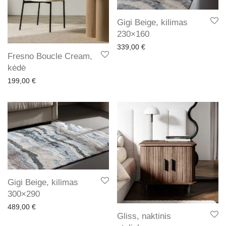
Gigi Beige, kilimas
230×160
339,00
€
Fresno Boucle Cream,
kėdė
199,00
€
Gigi Beige, kilimas
300×290
489,00
€
Gliss, naktinis