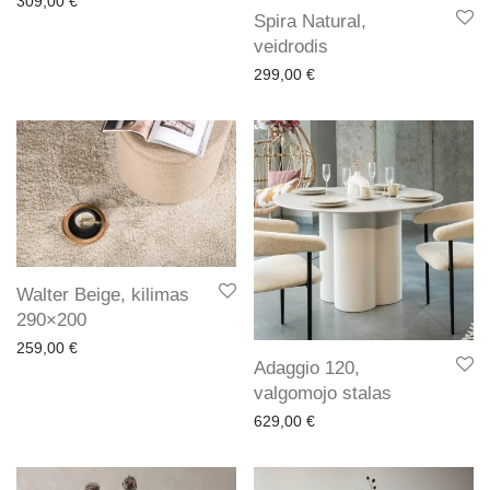
309,00
€
Spira Natural,
veidrodis
299,00
€
Walter Beige, kilimas
290×200
259,00
€
Adaggio 120,
valgomojo stalas
629,00
€