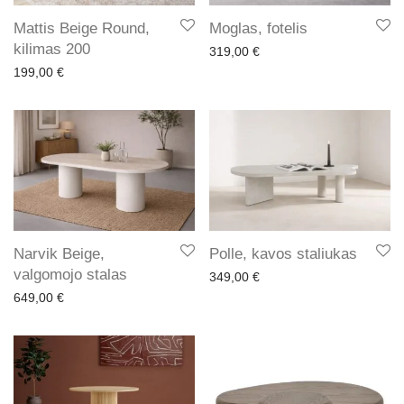
Mattis Beige Round,
Moglas, fotelis
kilimas 200
319,00
€
199,00
€
Narvik Beige,
Polle, kavos staliukas
valgomojo stalas
349,00
€
649,00
€