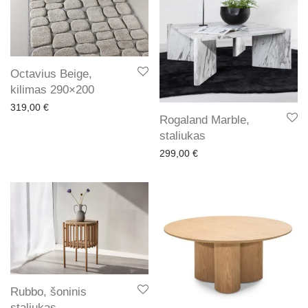
Octavius Beige,
kilimas 290×200
319,00
€
Rogaland Marble,
staliukas
299,00
€
Rubbo, šoninis
staliukas