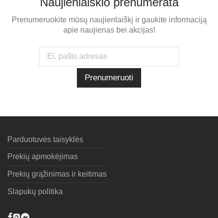
Naujienlaiškio prenumerata
Prenumeruokite mūsų naujienlaiškį ir gaukite informaciją
apie naujienas bei akcijas!
Parduotuvės taisyklės
Prekių apmokėjimas
Prekių grąžinimas ir keitimas
Slapukų politika