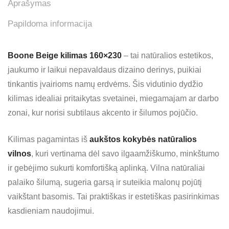
Aprašymas
Papildoma informacija
Boone Beige kilimas 160×230
– tai natūralios estetikos,
jaukumo ir laikui nepavaldaus dizaino derinys, puikiai
tinkantis įvairioms namų erdvėms. Šis vidutinio dydžio
kilimas idealiai pritaikytas svetainei, miegamajam ar darbo
zonai, kur norisi subtilaus akcento ir šilumos pojūčio.
Kilimas pagamintas iš
aukštos kokybės natūralios
vilnos
, kuri vertinama dėl savo ilgaamžiškumo, minkštumo
ir gebėjimo sukurti komfortišką aplinką. Vilna natūraliai
palaiko šilumą, sugeria garsą ir suteikia malonų pojūtį
vaikštant basomis. Tai praktiškas ir estetiškas pasirinkimas
kasdieniam naudojimui.