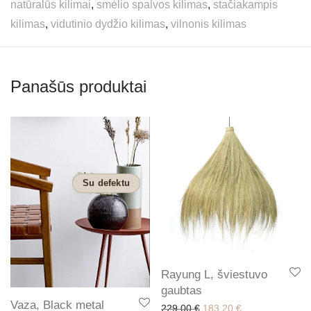
natūralūs kilimai
,
smėlio spalvos kilimas
,
stačiakampis
kilimas
,
vidutinio dydžio kilimas
,
vilnonis kilimas
Panašūs produktai
Su defektu
Rayung L, šviestuvo
gaubtas
Vaza, Black metal
Original price was: 229,0
Current price is
229,00
€
183,20
€