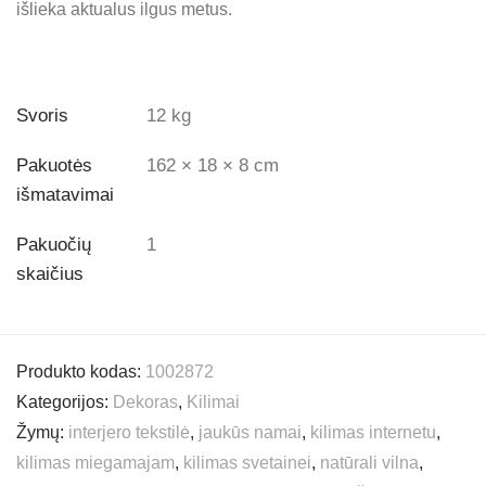
išlieka aktualus ilgus metus.
Svoris
12 kg
Pakuotės
162 × 18 × 8 cm
išmatavimai
Pakuočių
1
skaičius
Produkto kodas:
1002872
Kategorijos:
Dekoras
,
Kilimai
Žymų:
interjero tekstilė
,
jaukūs namai
,
kilimas internetu
,
kilimas miegamajam
,
kilimas svetainei
,
natūrali vilna
,