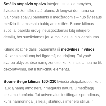
Smėlio atspalvio spalva
interjerui suteikia ramybės,
šviesos ir žemiško natūralumo. Ji lengvai derinama su
įvairiomis spalvų paletėmis ir medžiagomis – nuo šviesaus
medžio iki tamsesnių baldų ar tekstilės. Boone kilimas
subtiliai papildo erdvę, neužgoždamas kitų interjero
detalių, bet suteikdamas jaukumo ir vizualinio vientisumo.
Kilimo apatinė dalis, pagaminta iš
medvilnės ir vilnos
,
užtikrina stabilumą bei ilgaamžį naudojimą. Tai ypač
svarbu aktyvesnėse namų zonose, kur kilimas tampa ne tik
dekoratyviniu, bet ir funkciniu elementu.
Boone Beige kilimas 160×230
kviečia atsipalaiduoti, kurti
jaukią namų atmosferą ir mėgautis natūralių medžiagų
teikiamu komfortu. Tai universalus ir stilingas sprendimas,
kuris harmoningai įsilieja į skirtingus interjero stilius ir