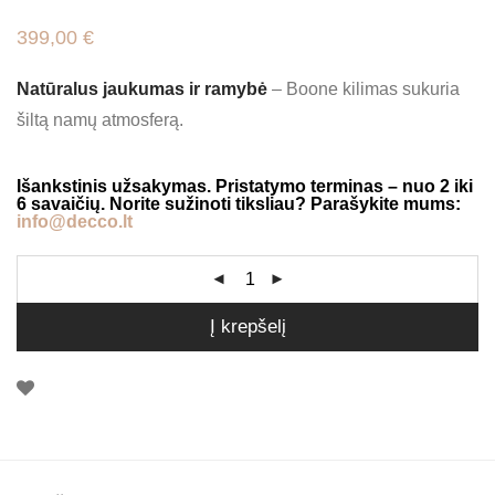
399,00
€
Natūralus jaukumas ir ramybė
– Boone kilimas sukuria
šiltą namų atmosferą.
Išankstinis užsakymas. Pristatymo terminas – nuo 2 iki
6 savaičių. Norite sužinoti tiksliau? Parašykite mums:
info@decco.lt
Į krepšelį