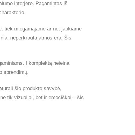
alumo interjere. Pagamintas iš
charakterio.
je, tiek miegamajame ar net jaukiame
lnia, neperkrauta atmosfera. Šis
gaminiams. Į komplektą neįeina
ero sprendimų.
atūrali šio produkto savybė,
 tik vizualiai, bet ir emociškai – šis