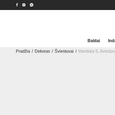
Baldai
Ind
Pradžia
/
Dekoras
/
Šviestuvai
/
Mandala S, šviestu