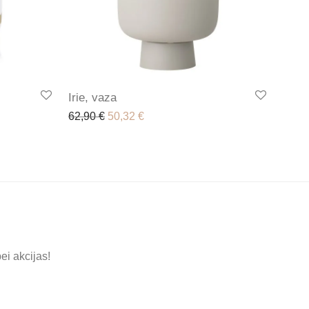
Irie, vaza
,90 €.
s: 20,93 €.
Original price was: 62,90 €.
Current price is: 50,32 €.
62,90
€
50,32
€
ei akcijas!