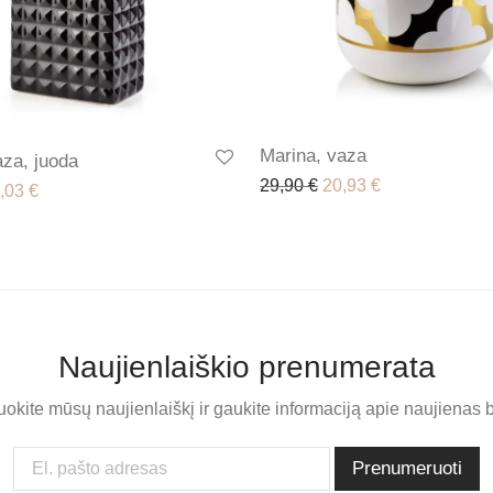
Marina, vaza
aza, juoda
Original price was: 29
Current price i
29,90
€
20,93
€
iginal price was: 32,90 €.
Current price is: 23,03 €.
,03
€
Naujienlaiškio prenumerata
kite mūsų naujienlaiškį ir gaukite informaciją apie naujienas b