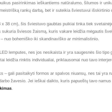
uikus pasirinkimas ieškantiems natūralumo, šilumos ir unik
 meistrišką rankų darbą, bet ir suteikia šviestuvui išskirtinio 
x 38 cm), šis šviestuvo gaubtas puikiai tinka tiek svetainė
s sukuria šviesos žaismą, kuris vakare leidžia mėgautis šve
ius – nuo bohemiško iki skandinaviško ar minimalistinio.
LED lemputes, nes jos nesikaista ir yra saugesnės šio tipo 
tai leidžia rinktis individualiai, priklausomai nuo tavo interj
s – gali pasitaikyti formos ar spalvos niuansų, nes tai yra n
darbo žavesio. Jei ieškai daikto, kuris papuoštų tavo namus ne
nkimas
.