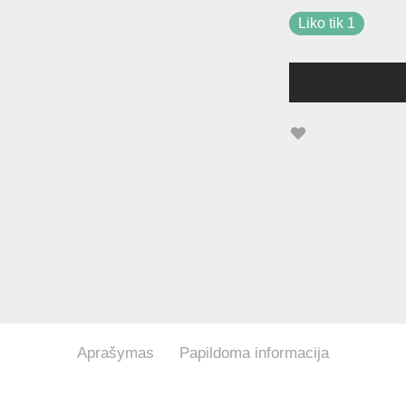
Liko tik 1
Aprašymas
Papildoma informacija