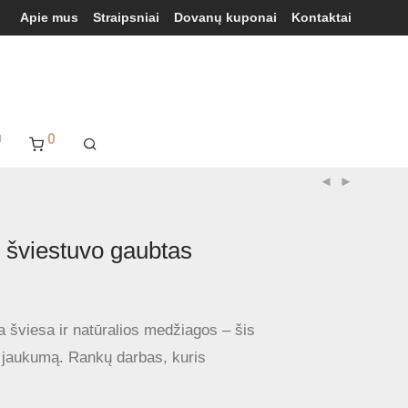
Apie mus
Straipsniai
Dovanų kuponai
Kontaktai
0
0
 šviestuvo gaubtas
lta šviesa ir natūralios medžiagos – šis
į jaukumą. Rankų darbas, kuris