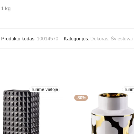
1 kg
Produkto kodas:
10014570
Kategorijos:
Dekoras
,
Šviestuvai
Turime vietoje
Turim
-
30
%