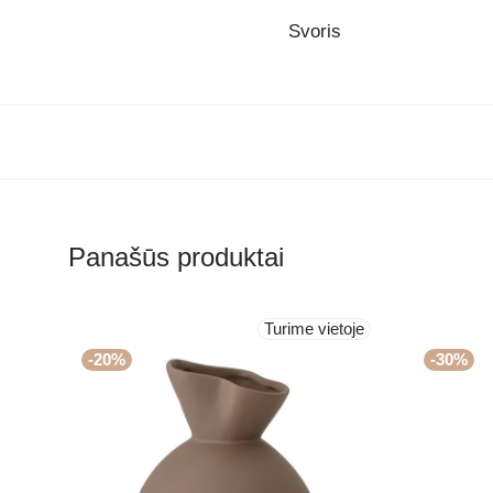
Svoris
Panašūs produktai
Turime vietoje
-
20
%
-
30
%