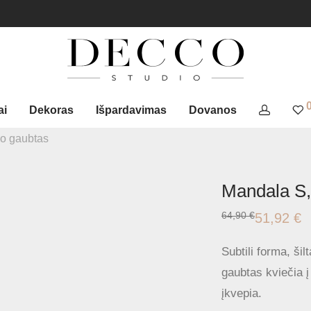
ai
Dekoras
Išpardavimas
Dovanos
vo gaubtas
Mandala S,
64,90
€
51,92
€
Original
Current
price
price
was:
is:
Subtili forma, ši
64,90 €.
51,92 €.
gaubtas kviečia 
įkvepia.