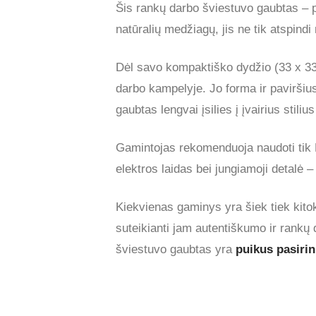
Šis rankų darbo šviestuvo gaubtas – p
natūralių medžiagų, jis ne tik atspindi
Dėl savo kompaktiško dydžio (33 x 33 
darbo kampelyje. Jo forma ir paviršiu
gaubtas lengvai įsilies į įvairius stil
Gamintojas rekomenduoja naudoti tik 
elektros laidas bei jungiamoji detalė – 
Kiekvienas gaminys yra šiek tiek kitok
suteikianti jam autentiškumo ir rankų 
šviestuvo gaubtas yra
puikus pasiri