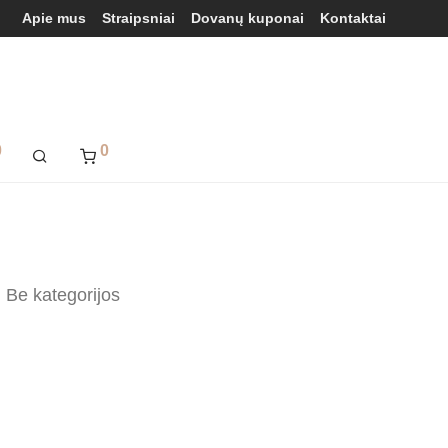
Apie mus
Straipsniai
Dovanų kuponai
Kontaktai
0
0
Be kategorijos