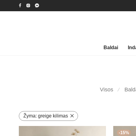
Baldai
Ind
Visos
Bald
⁄
Žyma:
greige kilimas
-
15
%