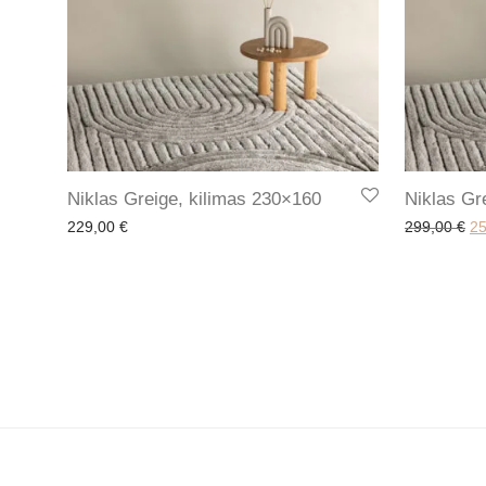
Niklas Greige, kilimas 230×160
Niklas Gr
Or
229,00
€
299,00
€
2