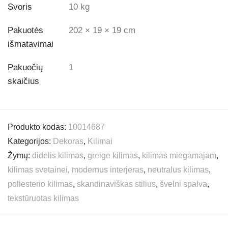
Svoris
10 kg
Pakuotės
202 × 19 × 19 cm
išmatavimai
Pakuočių
1
skaičius
Produkto kodas:
10014687
Kategorijos:
Dekoras
,
Kilimai
Žymų:
didelis kilimas
,
greige kilimas
,
kilimas miegamajam
,
kilimas svetainei
,
modernus interjeras
,
neutralus kilimas
,
poliesterio kilimas
,
skandinaviškas stilius
,
švelni spalva
,
tekstūruotas kilimas