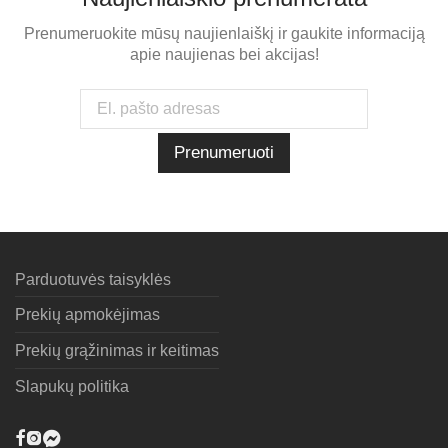
Prenumeruokite mūsų naujienlaiškį ir gaukite informaciją
apie naujienas bei akcijas!
Parduotuvės taisyklės
Prekių apmokėjimas
Prekių grąžinimas ir keitimas
Slapukų politika