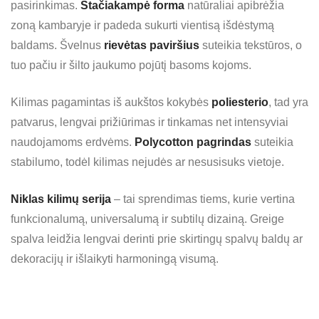
pasirinkimas.
Stačiakampė forma
natūraliai apibrėžia
zoną kambaryje ir padeda sukurti vientisą išdėstymą
baldams. Švelnus
rievėtas paviršius
suteikia tekstūros, o
tuo pačiu ir šilto jaukumo pojūtį basoms kojoms.
Kilimas pagamintas iš aukštos kokybės
poliesterio
, tad yra
patvarus, lengvai prižiūrimas ir tinkamas net intensyviai
naudojamoms erdvėms.
Polycotton pagrindas
suteikia
stabilumo, todėl kilimas nejudės ar nesusisuks vietoje.
Niklas kilimų serija
– tai sprendimas tiems, kurie vertina
funkcionalumą, universalumą ir subtilų dizainą. Greige
spalva leidžia lengvai derinti prie skirtingų spalvų baldų ar
dekoracijų ir išlaikyti harmoningą visumą.