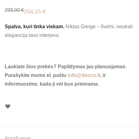
299,00
€
254,15
€
Original
Current
price
price
was:
is:
Spalva, kuri tinka viskam.
Niklas Greige – švelni, neutrali
299,00 €.
254,15 €.
elegancija tavo interjerui.
Neturime
Laukiate šios prekės? Papildymas jau planuojamas.
Parašykite mums el. paštu
info@decco.lt
, ir
informuosime, kada ji vėl bus prieinama.
Aprašymas