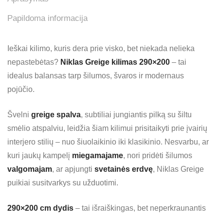
Papildoma informacija
Ieškai kilimo, kuris dera prie visko, bet niekada nelieka
nepastebėtas?
Niklas Greige kilimas 290×200
– tai
idealus balansas tarp šilumos, švaros ir modernaus
pojūčio.
Švelni
greige spalva
, subtiliai jungiantis pilką su šiltu
smėlio atspalviu, leidžia šiam kilimui prisitaikyti prie įvairių
interjero stilių – nuo šiuolaikinio iki klasikinio. Nesvarbu, ar
kuri jaukų kampelį
miegamajame
, nori pridėti šilumos
valgomajam
, ar apjungti
svetainės erdvę
, Niklas Greige
puikiai susitvarkys su užduotimi.
290×200 cm dydis
– tai išraiškingas, bet neperkraunantis