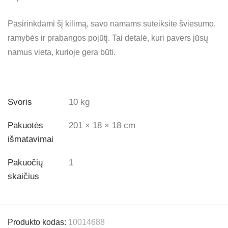
Pasirinkdami šį kilimą, savo namams suteiksite šviesumo,
ramybės ir prabangos pojūtį. Tai detalė, kuri pavers jūsų
namus vieta, kurioje gera būti.
Svoris
10 kg
Pakuotės
201 × 18 × 18 cm
išmatavimai
Pakuočių
1
skaičius
Produkto kodas:
10014688