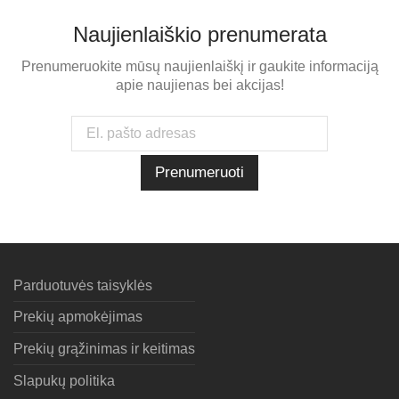
Naujienlaiškio prenumerata
Prenumeruokite mūsų naujienlaiškį ir gaukite informaciją
apie naujienas bei akcijas!
Parduotuvės taisyklės
Prekių apmokėjimas
Prekių grąžinimas ir keitimas
Slapukų politika