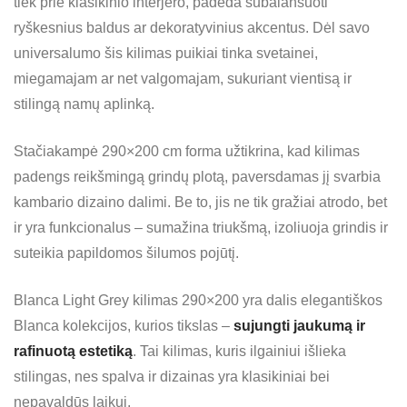
tiek prie klasikinio interjero, padeda subalansuoti
ryškesnius baldus ar dekoratyvinius akcentus. Dėl savo
universalumo šis kilimas puikiai tinka svetainei,
miegamajam ar net valgomajam, sukuriant vientisą ir
stilingą namų aplinką.
Stačiakampė 290×200 cm forma užtikrina, kad kilimas
padengs reikšmingą grindų plotą, paversdamas jį svarbia
kambario dizaino dalimi. Be to, jis ne tik gražiai atrodo, bet
ir yra funkcionalus – sumažina triukšmą, izoliuoja grindis ir
suteikia papildomos šilumos pojūtį.
Blanca Light Grey kilimas 290×200 yra dalis elegantiškos
Blanca kolekcijos, kurios tikslas –
sujungti jaukumą ir
rafinuotą estetiką
. Tai kilimas, kuris ilgainiui išlieka
stilingas, nes spalva ir dizainas yra klasikiniai bei
nepavaldūs laikui.