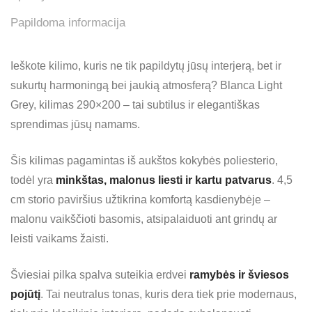
Papildoma informacija
Ieškote kilimo, kuris ne tik papildytų jūsų interjerą, bet ir
sukurtų harmoningą bei jaukią atmosferą? Blanca Light
Grey, kilimas 290×200 – tai subtilus ir elegantiškas
sprendimas jūsų namams.
Šis kilimas pagamintas iš aukštos kokybės poliesterio,
todėl yra
minkštas, malonus liesti ir kartu patvarus
. 4,5
cm storio paviršius užtikrina komfortą kasdienybėje –
malonu vaikščioti basomis, atsipalaiduoti ant grindų ar
leisti vaikams žaisti.
Šviesiai pilka spalva suteikia erdvei
ramybės ir šviesos
pojūtį
. Tai neutralus tonas, kuris dera tiek prie modernaus,