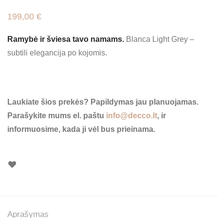
199,00
€
Ramybė ir šviesa tavo namams.
Blanca Light Grey –
subtili elegancija po kojomis.
Neturime
Laukiate šios prekės? Papildymas jau planuojamas.
Parašykite mums el. paštu
info@decco.lt
, ir
informuosime, kada ji vėl bus prieinama.
Aprašymas